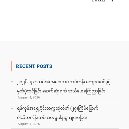
RECENT POSTS
၂၀၂၆ ပညာသင်နှစ် အဝေးသင် သင်တန်း ကျောင်းဝင်ခွင့်
မှတ်ပုံတင်ခြင်း နောက်ဆုံးရက် အသိပေးကြေညာခြင်း
August 4, 2026
ရန်ကုန်အရှေ့ပိုင်းတက္ကသိုလ်၏ (၂၇)ကြိမ်မြောက်
ဝါဆိုသင်္ကန်းဆပ်ကပ်လှူဒါန်းပွဲကျင်းပခြင်း
August 4, 2026