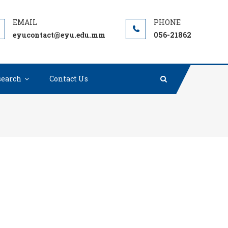
eyucontact@eyu.edu.mm
056-21862
search
Contact Us