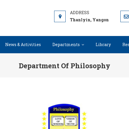
AST YANGON UNIVERSITY
Thanlyin, Yangon
News & Activities
Departments
Library
Re
Department Of Philosophy