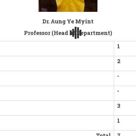
Dr. Aung Ye Myint
Professor (Head of Department)
1
2
-
-
3
1
Total
7