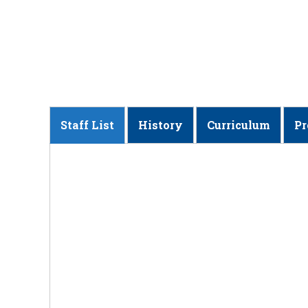
Staff List
History
Curriculum
Pr