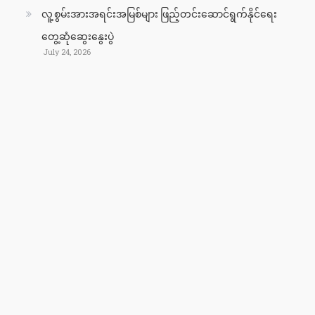
လူ့စွမ်းအားအရင်းအမြစ်များ ဖြည့်တင်းဆောင်ရွက်နိုင်ရေး
တွေ့ဆုံဆွေးနွေးပွဲ
July 24, 2026