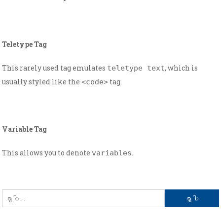
Teletype Tag
This rarely used tag emulates
, which is
teletype text
usually styled like the
tag.
<code>
Variable Tag
This allows you to denote
.
variables
ရှာ
သော