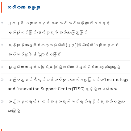
စကားလုံး
လတ်တ‌လော စာမူများ
-
၂၀၂၆ ပညာသင်နှစ် အဝေးသင် သင်တန်း ကျောင်းဝင်ခွင့်
မှတ်ပုံတင်ခြင်း နောက်ဆုံးရက် အသိပေးကြေညာခြင်း
ရန်ကုန်အရှေ့ပိုင်းတက္ကသိုလ်၏ (၂၇)ကြိမ်မြောက် ဝါဆိုသင်္ကန်း
ဆပ်ကပ်လှူဒါန်းပွဲကျင်းပခြင်း
လူ့စွမ်းအားအရင်းအမြစ်များ ဖြည့်တင်းဆောင်ရွက်နိုင်ရေး တွေ့ဆုံဆွေးနွေးပွဲ
နည်းပညာနှင့် တီထွင်ဆန်းသစ်မှု အထောက်အကူပြုစင်တာ Technology
and Innovation Support Center(TISC)ဖွင့်ပွဲအခမ်းအနား
ယာဉ်အန္တရာယ်၊ လမ်းအန္တရာယ် ကင်းရှင်းရေးဆိုင်ရာ အသိပညာပေး
ဟောပြောပွဲ