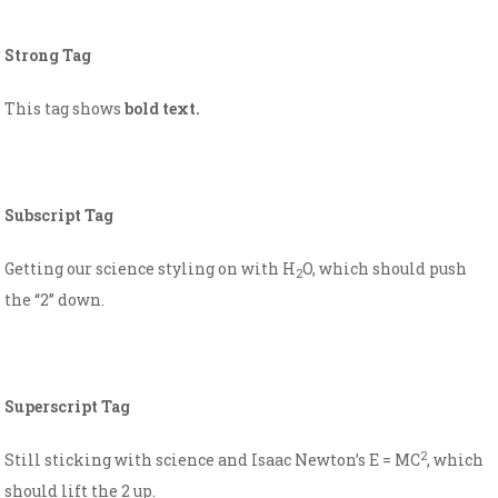
Strong Tag
This tag shows
bold
text.
Subscript Tag
Getting our science styling on with H
O, which should push
2
the “2” down.
Superscript Tag
2
Still sticking with science and Isaac Newton’s E = MC
, which
should lift the 2 up.