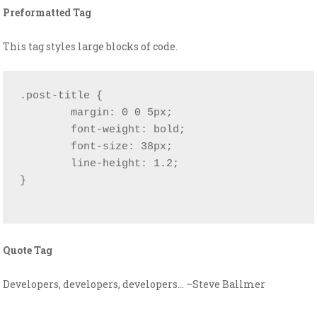
Preformatted Tag
This tag styles large blocks of code.
.post-title {

	margin: 0 0 5px;

	font-weight: bold;

	font-size: 38px;

	line-height: 1.2;

}

Quote Tag
Developers, developers, developers…
–Steve Ballmer