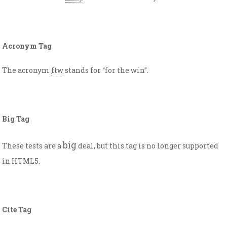
Acronym Tag
The acronym
ftw
stands for “for the win”.
Big Tag
big
These tests are a
deal, but this tag is no longer supported
in HTML5.
Cite Tag