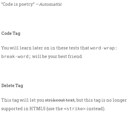
“Code is poetry.” —
Automattic
Code Tag
You will learn later on in these tests that
word-wrap:
will be your best friend.
break-word;
Delete Tag
This tag will let you
strikeout text
, but this tag is no longer
supported in HTML5 (use the
instead).
<strike>