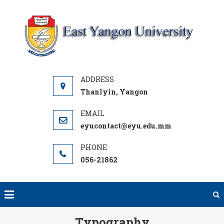
Skip
to
content
Y
UNI
Thanlyin, Yangon
eyucontact@eyu.edu.mm
056-21862
Typography