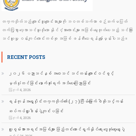
တက္ကသိုလ်သည် ကျောင်းသူကျောင်းသားများကို ဘဝတစ်သက်တာ စဉ်ဆက်မပြတ်
တက်ကြွစွာ လေ့လာသင်ယူလိုသော နိုင်ငံ့သားကောင်းများအဖြစ် မွေးထုတ်ပေးသည့် သင်ကြား
သင်ယူမှု ဝန်းကျင်ကောင်းတစ်ခု အဖြစ် ဖန်တီးပေးရန် မျှော်မှန်းပါသည်။
RECENT POSTS
၂၀၂၆ ပညာသင်နှစ် အဝေးသင် သင်တန်း ကျောင်းဝင်ခွင့်
မှတ်ပုံတင်ခြင်း နောက်ဆုံးရက် အသိပေးကြေညာခြင်း
ဩဂုတ် 4, 2026
ရန်ကုန်အရှေ့ပိုင်းတက္ကသိုလ်၏ (၂၇)ကြိမ်မြောက် ဝါဆိုသင်္ကန်း
ဆပ်ကပ်လှူဒါန်းပွဲကျင်းပခြင်း
ဩဂုတ် 4, 2026
လူ့စွမ်းအားအရင်းအမြစ်များ ဖြည့်တင်းဆောင်ရွက်နိုင်ရေး တွေ့ဆုံဆွေးနွေးပွဲ
ဇူလိုင် 24, 2026