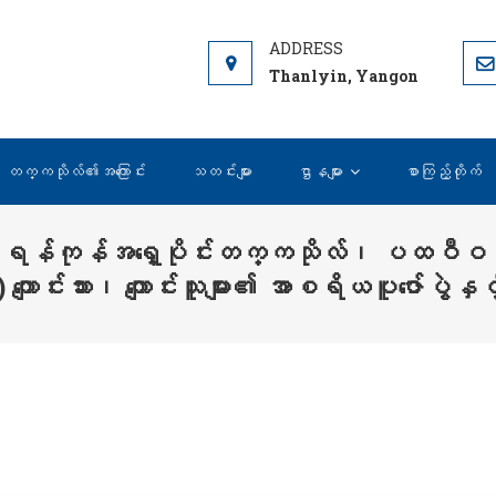
AST YANGON UNIVERSITY
Thanlyin, Yangon
တက္ကသိုလ်၏အကြောင်း
သတင်းများ
ဌာနများ
စာကြည့်တိုက်
်အရှေ့ပိုင်းတက္ကသိုလ်၊ ပထဝီဝင်နှင့
ောင်းသား၊ ကျောင်းသူများ၏ အာစရိယပူဇော်ပွဲနှင့