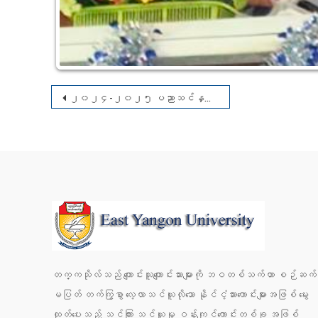
စာမူ
၂၀၂၄-၂၀၂၅ ပညာသင်နှစ် ရန်ကုန်အရှေ့ပိုင်းတက္ကသိုလ်၊ အင်္ဂလိပ်စာအထူးပြု(နေ့သင်တန်း) ကျောင်းသား၊ ကျောင်းသူများ၏ အာစရိယပူဇော်ပွဲနှင့် ဆုချီးမြှင့်ပွဲအခမ်းအနား
လမ်းကြောင်း
ပြ
တက္ကသိုလ်သည် ကျောင်းသူကျောင်းသားများကို ဘဝတစ်သက်တာ စဉ်ဆက်
မပြတ် တက်ကြွစွာ လေ့လာသင်ယူလိုသော နိုင်ငံ့သားကောင်းများအဖြစ် မွေး
ထုတ်ပေးသည့် သင်ကြား သင်ယူမှု ဝန်းကျင်ကောင်းတစ်ခု အဖြစ်