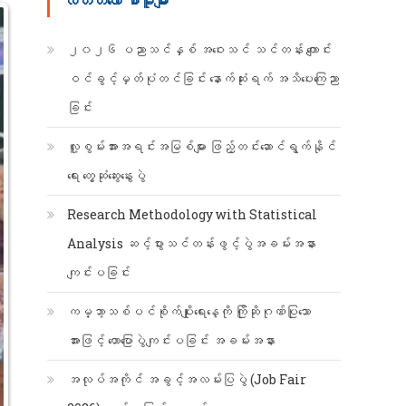
လတ်တ‌လော စာမူများ
-
၂၀၂၆ ပညာသင်နှစ် အဝေးသင် သင်တန်း ကျောင်း
ဝင်ခွင့်မှတ်ပုံတင်ခြင်း နောက်ဆုံးရက် အသိပေးကြေညာ
ခြင်း
လူ့စွမ်းအားအရင်းအမြစ်များ ဖြည့်တင်းဆောင်ရွက်နိုင်
ရေး တွေ့ဆုံဆွေးနွေးပွဲ
Research Methodology with Statistical
Analysis ဆင့်ပွားသင်တန်းဖွင့်ပွဲအခမ်းအနား
ကျင်းပခြင်း
ကမ္ဘာ့သစ်ပင်စိုက်ပျိုးရေးနေ့ကို ကြိုဆိုဂုဏ်ပြုသော
အားဖြင့် ဟောပြောပွဲကျင်းပခြင်း အခမ်းအနား
အလုပ်အကိုင် အခွင့်အလမ်းပြပွဲ (Job Fair