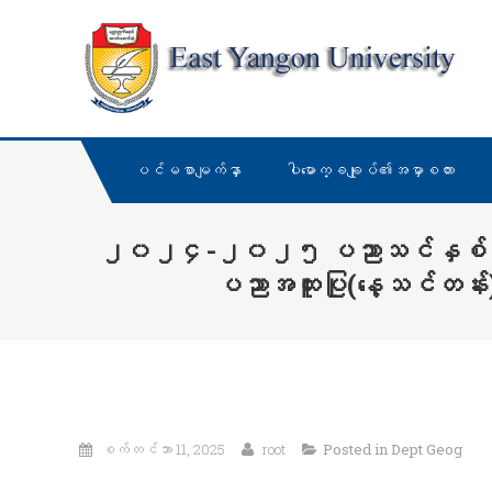
Skip
E
to
content
ပင်မစာမျက်နှာ
ပါမောက္ခချုပ်၏အမှာစကား
၂၀၂၄-၂၀၂၅ ပညာသင်နှစ် ရန်ကုန
ပညာအထူးပြု(နေ့သင်တန်း) ကျ
စက်တင်ဘာ 11, 2025
root
Posted in
Dept Geog