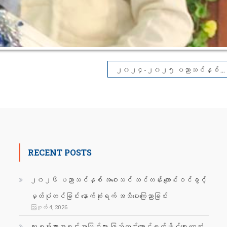
၂၀၂၄-၂၀၂၅ ပညာသင်နှစ် ရန်ကုန်အရှေ့ပိုင်းတက္ကသိုလ်၊ သမိုင်းအထူးပြု(နေ့သင်တန်း) ကျောင်းသား၊ ကျောင်းသူများ၏ အာစရိယပူဇော်ပွဲနှင့် ဆုချီးမြှင့်ပွဲအခမ်းအနား
RECENT POSTS
၂၀၂၆ ပညာသင်နှစ် အဝေးသင် သင်တန်း ကျောင်းဝင်ခွင့်
မှတ်ပုံတင်ခြင်း နောက်ဆုံးရက် အသိပေးကြေညာခြင်း
ဩဂုတ် 4, 2026
လူ့စွမ်းအားအရင်းအမြစ်များ ဖြည့်တင်းဆောင်ရွက်နိုင်ရေး တွေ့ဆုံ