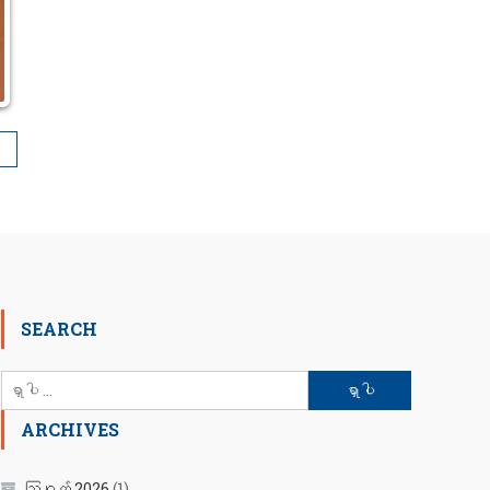
SEARCH
ရှာ
သော
ARCHIVES
စကားလုံး
-
ဩဂုတ် 2026
(1)