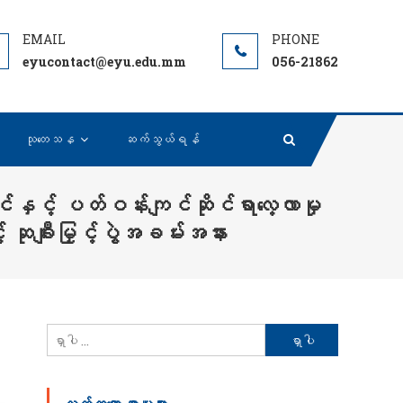
eyucontact@eyu.edu.mm
056-21862
သုတေသန
ဆက်သွယ်ရန်
် ပတ်ဝန်းကျင်ဆိုင်ရာလေ့လာမှု
် ဆုချီးမြှင့်ပွဲအခမ်းအနား
ရှာ
သော
စကားလုံး