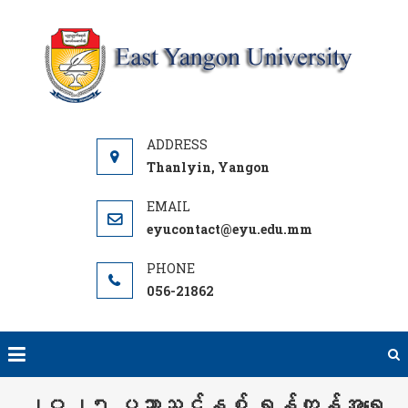
Skip
to
content
Y
UNI
Thanlyin, Yangon
eyucontact@eyu.edu.mm
056-21862
၂၀၂၅ ပညာသင်နှစ် ရန်ကုန်အရှေ့