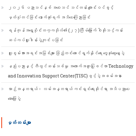
၂၀၂၆ ပညာသင်နှစ် အဝေးသင် သင်တန်း ကျောင်းဝင်ခွင့်
မှတ်ပုံတင်ခြင်း နောက်ဆုံးရက် အသိပေးကြေညာခြင်း
ရန်ကုန်အရှေ့ပိုင်းတက္ကသိုလ်၏ (၂၇)ကြိမ်မြောက် ဝါဆိုသင်္ကန်း
ဆပ်ကပ်လှူဒါန်းပွဲကျင်းပခြင်း
လူ့စွမ်းအားအရင်းအမြစ်များ ဖြည့်တင်းဆောင်ရွက်နိုင်ရေး တွေ့ဆုံဆွေးနွေးပွဲ
နည်းပညာနှင့် တီထွင်ဆန်းသစ်မှု အထောက်အကူပြုစင်တာ Technology
and Innovation Support Center(TISC)ဖွင့်ပွဲအခမ်းအနား
ယာဉ်အန္တရာယ်၊ လမ်းအန္တရာယ် ကင်းရှင်းရေးဆိုင်ရာ အသိပညာပေး
ဟောပြောပွဲ
မှတ်တမ်းများ