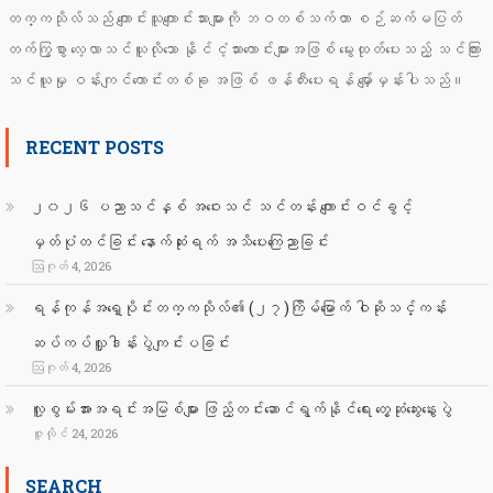
တက္ကသိုလ်သည် ကျောင်းသူကျောင်းသားများကို ဘဝတစ်သက်တာ စဉ်ဆက်မပြတ်
တက်ကြွစွာ လေ့လာသင်ယူလိုသော နိုင်ငံ့သားကောင်းများအဖြစ် မွေးထုတ်ပေးသည့် သင်ကြား
သင်ယူမှု ဝန်းကျင်ကောင်းတစ်ခု အဖြစ် ဖန်တီးပေးရန် မျှော်မှန်းပါသည်။
RECENT POSTS
၂၀၂၆ ပညာသင်နှစ် အဝေးသင် သင်တန်း ကျောင်းဝင်ခွင့်
မှတ်ပုံတင်ခြင်း နောက်ဆုံးရက် အသိပေးကြေညာခြင်း
ဩဂုတ် 4, 2026
ရန်ကုန်အရှေ့ပိုင်းတက္ကသိုလ်၏ (၂၇)ကြိမ်မြောက် ဝါဆိုသင်္ကန်း
ဆပ်ကပ်လှူဒါန်းပွဲကျင်းပခြင်း
ဩဂုတ် 4, 2026
လူ့စွမ်းအားအရင်းအမြစ်များ ဖြည့်တင်းဆောင်ရွက်နိုင်ရေး တွေ့ဆုံဆွေးနွေးပွဲ
ဇူလိုင် 24, 2026
SEARCH