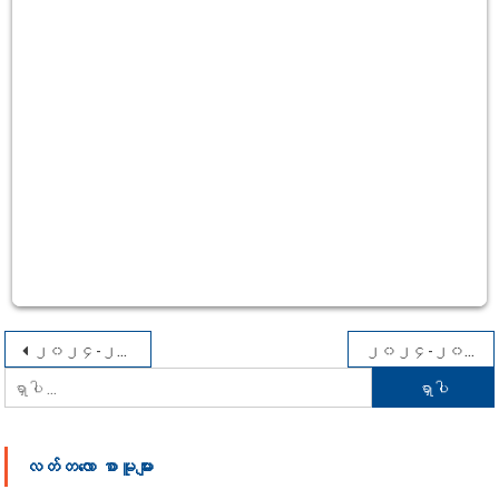
စာမူ
၂၀၂၄-၂၀၂၅ ပညာသင်နှစ် ရန်ကုန်အရှေ့ပိုင်းတက္ကသိုလ်၊ သင်္ချာအထူးပြု(နေ့သင်တန်း) ကျောင်းသား၊ ကျောင်းသူများ၏ အာစရိယပူဇော်ပွဲနှင့် ဆုချီးမြှင့်ပွဲအခမ်းအနား
၂၀၂၄-၂၀၂၅ ပညာသင်နှစ် ရန်ကုန်အရှေ့ပိုင်းတက္ကသိုလ်၊ သတ္တဗေဒအထူးပြု(နေ့သင်တန်း) ကျောင်းသား၊ ကျောင်းသူများ၏ အာစရိယပူဇော်ပွဲနှင့် ဆုချီးမြှင့်ပွဲအခမ်းအနား
ရှာ
လမ်းကြောင်း
သော
ပြ
စကားလုံး
လတ်တ‌လော စာမူများ
-