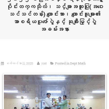
ပိုင်းတက္ကသိုလ်၊ သင်္ချာအထူးပြု(အဝေး
သင်သင်တန်း) ကျောင်းသား၊ ကျောင်းသူများ၏
အာစရိယပူဇော်ပွဲနှင့် ဆုချီးမြှင့်ပွဲ
အခမ်းအနား
စက်တင်ဘာ 11, 2025
root
Posted in
Dept Math