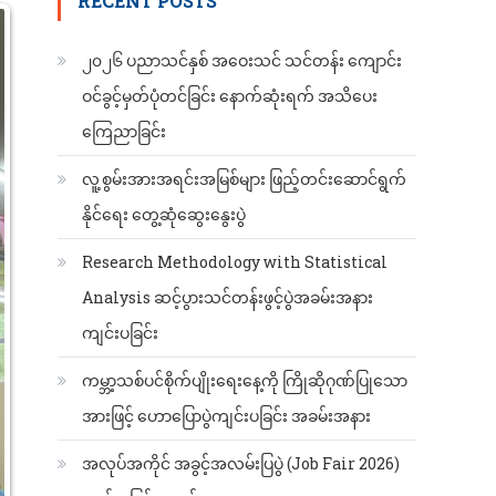
RECENT POSTS
၂၀၂၆ ပညာသင်နှစ် အဝေးသင် သင်တန်း ကျောင်း
ဝင်ခွင့်မှတ်ပုံတင်ခြင်း နောက်ဆုံးရက် အသိပေး
ကြေညာခြင်း
လူ့စွမ်းအားအရင်းအမြစ်များ ဖြည့်တင်းဆောင်ရွက်
နိုင်ရေး တွေ့ဆုံဆွေးနွေးပွဲ
Research Methodology with Statistical
Analysis ဆင့်ပွားသင်တန်းဖွင့်ပွဲအခမ်းအနား
ကျင်းပခြင်း
ကမ္ဘာ့သစ်ပင်စိုက်ပျိုးရေးနေ့ကို ကြိုဆိုဂုဏ်ပြုသော
အားဖြင့် ဟောပြောပွဲကျင်းပခြင်း အခမ်းအနား
အလုပ်အကိုင် အခွင့်အလမ်းပြပွဲ (Job Fair 2026)