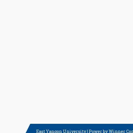
East Yangon University
|
Power by Winner Co