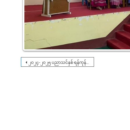
Post
၂၀၂၄-၂၀၂၅ ပညာသင်နှစ် ရန်ကုန်အရှေ့ပိုင်းတက္ကသိုလ်၊ မြန်မာစာအထူးပြု(နေ့သင်တန်း) ကျောင်းသား၊ ကျောင်းသူများ၏ အာစရိယပူဇော်ပွဲနှင့် ဆုချီးမြှင့်ပွဲအခမ်းအနား
navigation