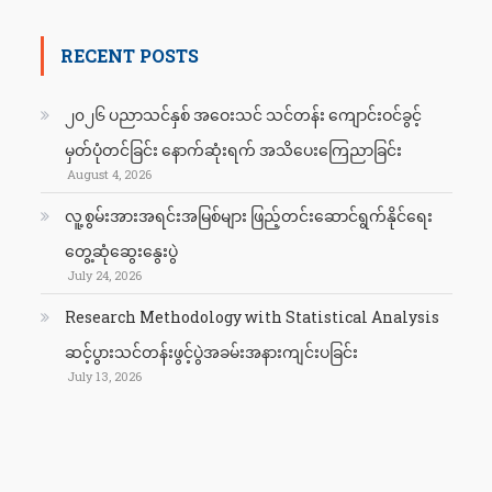
RECENT POSTS
၂၀၂၆ ပညာသင်နှစ် အဝေးသင် သင်တန်း ကျောင်းဝင်ခွင့်
မှတ်ပုံတင်ခြင်း နောက်ဆုံးရက် အသိပေးကြေညာခြင်း
August 4, 2026
လူ့စွမ်းအားအရင်းအမြစ်များ ဖြည့်တင်းဆောင်ရွက်နိုင်ရေး
တွေ့ဆုံဆွေးနွေးပွဲ
July 24, 2026
Research Methodology with Statistical Analysis
ဆင့်ပွားသင်တန်းဖွင့်ပွဲအခမ်းအနားကျင်းပခြင်း
July 13, 2026