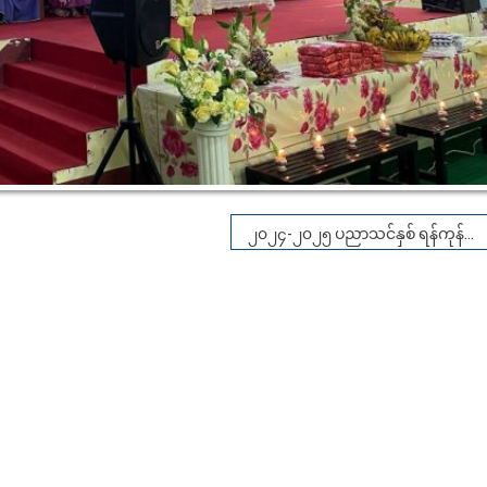
၂၀၂၄-၂၀၂၅ ပညာသင်နှစ် ရန်ကုန်အရှေ့ပိုင်းတက္ကသိုလ်၊ ပထဝီဝင်နှင့် ပတ်ဝန်းကျင်ဆိုင်ရာလေ့လာမှုပညာအထူးပြု(နေ့သင်တန်း) ကျောင်းသား၊ ကျောင်းသူများ၏ အာစရိယပူဇော်ပွဲနှင့် ဆုချီးမြှင့်ပွဲအခမ်းအနား