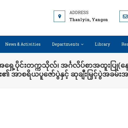
AST YANGON UNIVERSITY
Thanlyin, Yangon
News & Activities
Departments
Library
Re
ေ့ပိုင်းတက္ကသိုလ်၊ အင်္ဂလိပ်စာအထူးပြု(န
း၏ အာစရိယပူဇော်ပွဲနှင့် ဆုချီးမြှင့်ပွဲအခမ်း