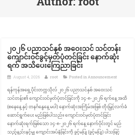
Author:
root
၂၀၂၆ ပညာသင်နှစ် အဝေးသင် သင်တန်း
ကျောင်းဝင်ခွင့်မှတ်ပုံတင်ခြင်း နောက်ဆုံး
ရက် အသိပေးကြေညာခြင်း
August 4, 2026
root
Posted in
Announcement
ရန်ကုန်အရှေ့ပိုင်းတက္ကသိုလ် ၂၀၂၆ ပညာသင်နှစ် အဝေးသင်
သင်တန်း၏ ကျောင်းဝင်မှတ်ပုံတင်ခြင်းကို ၁၄-၈-၂၀၂၆ ရက်နေ့ အထိ
(စနေနေ့ နှင့် တနင်္ဂနွေနေ့ မပါ) နောက်ဆုံးအကြိမ်အဖြစ် တိုးမြှင့်လက်ခံ
ဆောင်ရွက်ပေး မည်ဖြစ်ပါသည်။ ကျောင်းဝင်မှတ်ပုံတင်ခြင်း
နောက်ဆုံးရက်ဖြစ်သော ၁၄-၈-၂၀၂၆ ရက်နေ့ နောက်ပိုင်းတွင် မည်
သည့်နည်းနှင့်မျှ ကျောင်းအပ်နှံခြင်းကို ခွင့်မပြု (ခွင့်မပြု) ပါသဖြင့်