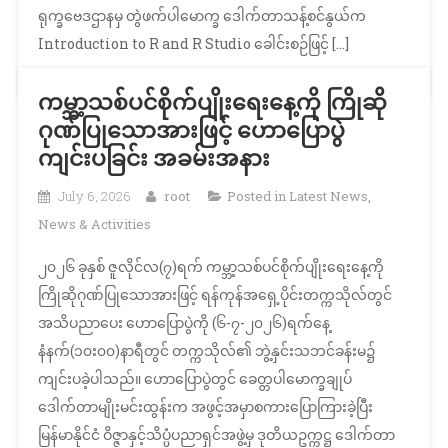
ရုက္ခဗေဒဌာနမှ တွဲဖက်ပါမောက္ခ ဒေါက်တာသန့်စင်နွယ်က
Introduction to R and R Studio ခေါင်းစဉ်ဖြင့် […]
ကမ္ဘာ့သစ်ပင်စိုက်ပျိုးရေးနေ့ကို ကြိုဆို
ဂုဏ်ပြုသောအားဖြင့် ဟောပြောပွဲ
ကျင်းပခြင်း အခမ်းအနား
July 6, 2026
root
Posted in
Latest News
,
News & Activities
၂၀၂၆ ခုနှစ် ဇူလိုင်လ(၇)ရက် ကမ္ဘာ့သစ်ပင်စိုက်ပျိုးရေးနေ့ကို
ကြိုဆိုဂုဏ်ပြုသောအားဖြင့် ရန်ကုန်အရှေ့ပိုင်းတက္ကသိုလ်တွင်
အသိပညာပေး ဟောပြောပွဲကို (၆-၇-၂၀၂၆)ရက်နေ့
နံနက်(၁၀း၀၀)နာရီတွင် တက္ကသိုလ်၏ ဘွဲ့နှင်းသဘင်ခန်းမ၌
ကျင်းပခဲ့ပါသည်။ ဟောပြောပွဲတွင် ခေတ္တပါမောက္ခချုပ်
ဒေါက်တာမျိုးမင်းထွန်းက အဖွင့်အမှာစကားပြောကြားခဲ့ပြီး
မြန်မာနိုင်ငံ ဝိဇ္ဇာနှင့်သိပ္ပံပညာရှင်အဖွဲ့မှ ဒုတိယဥက္ကဋ္ဌ ဒေါက်တာ