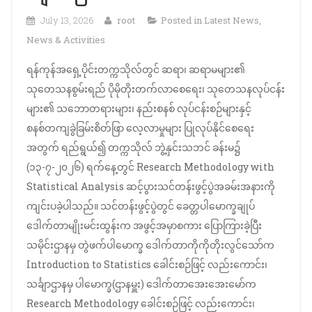
July 13, 2026
root
Posted in
Latest News
,
News & Activities
ရန်ကုန်အရှေ့ပိုင်းတက္ကသိုလ်တွင် ဆရာ၊ ဆရာမများ၏
သုတေသနစွမ်းရည် ပိုမိုတိုးတက်လာစေရေး၊ သုတေသနလုပ်ငန်း
များ၏ သဘောတရားများ၊ နည်းစနစ် လုပ်ငန်းစဉ်များနှင့်
စနစ်တကျခွဲခြမ်းစိတ်ဖြာ လေ့လာမှုများ ပြုလုပ်နိုင်စေရေး
အတွက် ရည်ရွယ်၍ တက္ကသိုလ် ဘွဲ့နှင်းသဘင် ခန်းမ၌
(၁၃-၇-၂၀၂၆) ရက်နေ့တွင် Research Methodology with
Statistical Analysis ဆင့်ပွားသင်တန်းဖွင့်ပွဲအခမ်းအနားကို
ကျင်းပခဲ့ပါသည်။ သင်တန်းဖွင့်ပွဲတွင် ခေတ္တပါမောက္ခချုပ်
ဒေါက်တာမျိုးမင်းထွန်းက အဖွင့်အမှာစကား ပြောကြားခဲ့ပြီး
သမိုင်းဌာနမှ တွဲဖက်ပါမောက္ခ ဒေါက်တာကိုကိုတိုးလွင်သော်က
Introduction to Statistics ခေါင်းစဉ်ဖြင့် လည်းကောင်း၊
သင်္ချာဌာနမှ ပါမောက္ခ(ဌာနမှူး) ဒေါက်တာအေးအေးမော်က
Research Methodology ခေါင်းစဉ်ဖြင့် လည်းကောင်း၊