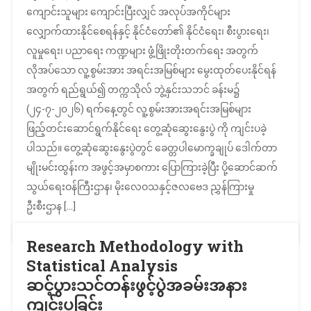
ကျောင်းသူများ ကျောင်းပြီးလျှင် အလုပ်အကိုင်များ
လျှောက်ထားနိုင်စေရန်နှင့် နိုင်ငံတော်၏ နိုင်ငံရေး၊ စီးပွားရေး၊
လူမှုရေး၊ ပညာရေး ကဏ္ဍများ ဖွံ့ဖြိုးတိုးတက်ရေး အတွက်
လိုအပ်သော လူ့စွမ်းအား အရင်းအမြစ်များ မွေးထုတ်ပေးနိုင်ရန်
အတွက် ရည်ရွယ်၍ တက္ကသိုလ် ဘွဲ့နှင်းသဘင် ခန်းမ၌
(၂၄-၇-၂၀၂၆) ရက်နေ့တွင် လူ့စွမ်းအားအရင်းအမြစ်များ
ဖြည့်တင်းဆောင်ရွက်နိုင်ရေး တွေ့ဆုံဆွေးနွေးပွဲ ကို ကျင်းပခဲ့
ပါသည်။ တွေ့ဆုံဆွေးနွေးပွဲတွင် ခေတ္တပါမောက္ခချုပ် ဒေါက်တာ
မျိုးမင်းထွန်းက အဖွင့်အမှာစကား ပြောကြားခဲ့ပြီး ပို့ဆောင်ဆက်
သွယ်ရေးဝန်ကြီးဌာန၊ မိုးလေဝသနှင့်ဇလဗေဒ ညွှန်ကြားမှု
ဦးစီးဌာန […]
Research Methodology with
Statistical Analysis
ဆင့်ပွားသင်တန်းဖွင့်ပွဲအခမ်းအနား
ကျင်းပခြင်း