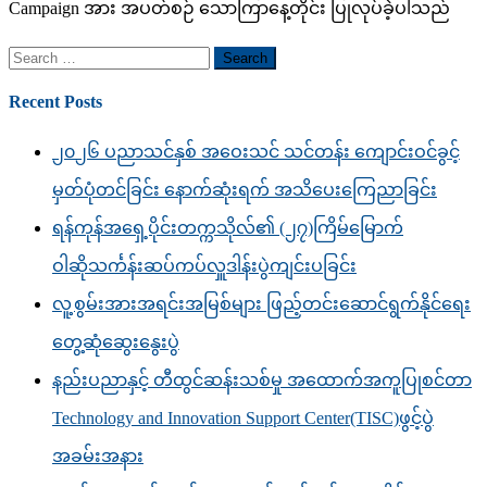
Campaign အား အပတ်စဉ် သောကြာနေ့တိုင်း ပြုလုပ်ခဲ့ပါသည်
Search
for:
Recent Posts
၂၀၂၆ ပညာသင်နှစ် အဝေးသင် သင်တန်း ကျောင်းဝင်ခွင့်
မှတ်ပုံတင်ခြင်း နောက်ဆုံးရက် အသိပေးကြေညာခြင်း
ရန်ကုန်အရှေ့ပိုင်းတက္ကသိုလ်၏ (၂၇)ကြိမ်မြောက်
ဝါဆိုသင်္ကန်းဆပ်ကပ်လှူဒါန်းပွဲကျင်းပခြင်း
လူ့စွမ်းအားအရင်းအမြစ်များ ဖြည့်တင်းဆောင်ရွက်နိုင်ရေး
တွေ့ဆုံဆွေးနွေးပွဲ
နည်းပညာနှင့် တီထွင်ဆန်းသစ်မှု အထောက်အကူပြုစင်တာ
Technology and Innovation Support Center(TISC)ဖွင့်ပွဲ
အခမ်းအနား