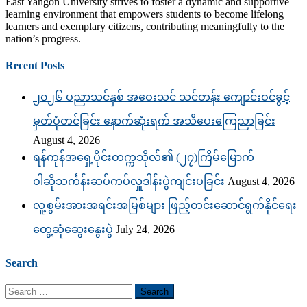
East Yangon University strives to foster a dynamic and supportive
learning environment that empowers students to become lifelong
learners and exemplary citizens, contributing meaningfully to the
nation’s progress.
Recent Posts
၂၀၂၆ ပညာသင်နှစ် အဝေးသင် သင်တန်း ကျောင်းဝင်ခွင့်
မှတ်ပုံတင်ခြင်း နောက်ဆုံးရက် အသိပေးကြေညာခြင်း
August 4, 2026
ရန်ကုန်အရှေ့ပိုင်းတက္ကသိုလ်၏ (၂၇)ကြိမ်မြောက်
ဝါဆိုသင်္ကန်းဆပ်ကပ်လှူဒါန်းပွဲကျင်းပခြင်း
August 4, 2026
လူ့စွမ်းအားအရင်းအမြစ်များ ဖြည့်တင်းဆောင်ရွက်နိုင်ရေး
တွေ့ဆုံဆွေးနွေးပွဲ
July 24, 2026
Search
Search
for: