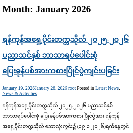
Month:
January 2026
ရန်ကုန်အရှေ့ပိုင်းတက္ကသိုလ် ၂၀၂၅-၂၀၂၆
ပညာသင်နှစ် ဘာသာရပ်ပေါင်းစုံ
ပြေးခုန်ပစ်အားကစားပြိုင်ပွဲကျင်းပခြင်း
January 19, 2026
January 28, 2026
root
Posted in
Latest News
,
News & Activities
ရန်ကုန်အရှေ့ပိုင်းတက္ကသိုလ် ၂၀၂၅-၂၀၂၆ ပညာသင်နှစ်
ဘာသာရပ်ပေါင်းစုံ ပြေးခုန်ပစ်အားကစားပြိုင်ပွဲအား ရန်ကုန်
အရှေ့ပိုင်းတက္ကသိုလ် ဘောလုံးကွင်း၌ (၁၉-၁-၂၀၂၆)ရက်နေ့တွင်