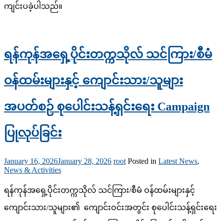
ကျင်းပခဲ့ပါသည်။
ရန်ကုန်အရှေ့ပိုင်းတက္ကသိုလ် သင်ကြား/စီမံ
ဝန်ထမ်းများနှင့် ကျောင်းသား/သူများ
အပတ်စဉ် စုပေါင်းသန့်ရှင်းရေး Campaign
ပြုလုပ်ခြင်း
January 16, 2026
January 28, 2026
root
Posted in
Latest News
,
News & Activities
ရန်ကုန်အရှေ့ပိုင်းတက္ကသိုလ် သင်ကြား/စီမံ ဝန်ထမ်းများနှင့်
ကျောင်းသား/သူများ၏ ကျောင်းဝင်းအတွင်း စုပေါင်းသန့်ရှင်းရေး