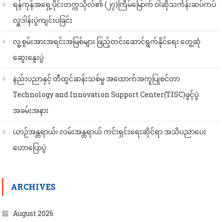
ရန်ကုန်အရှေ့ပိုင်းတက္ကသိုလ်၏ (၂၇)ကြိမ်မြောက် ဝါဆိုသင်္ကန်းဆပ်ကပ်
လှူဒါန်းပွဲကျင်းပခြင်း
လူ့စွမ်းအားအရင်းအမြစ်များ ဖြည့်တင်းဆောင်ရွက်နိုင်ရေး တွေ့ဆုံ
ဆွေးနွေးပွဲ
နည်းပညာနှင့် တီထွင်ဆန်းသစ်မှု အထောက်အကူပြုစင်တာ
Technology and Innovation Support Center(TISC)ဖွင့်ပွဲ
အခမ်းအနား
ယာဉ်အန္တရာယ်၊ လမ်းအန္တရာယ် ကင်းရှင်းရေးဆိုင်ရာ အသိပညာပေး
ဟောပြောပွဲ
ARCHIVES
August 2026