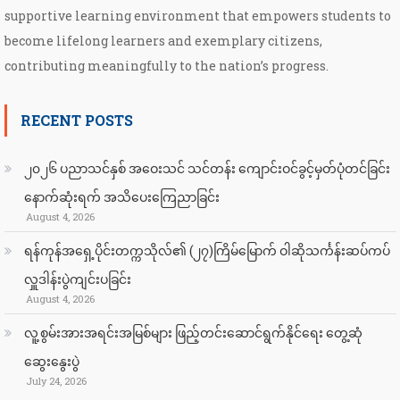
supportive learning environment that empowers students to
become lifelong learners and exemplary citizens,
contributing meaningfully to the nation’s progress.
RECENT POSTS
၂၀၂၆ ပညာသင်နှစ် အဝေးသင် သင်တန်း ကျောင်းဝင်ခွင့်မှတ်ပုံတင်ခြင်း
နောက်ဆုံးရက် အသိပေးကြေညာခြင်း
August 4, 2026
ရန်ကုန်အရှေ့ပိုင်းတက္ကသိုလ်၏ (၂၇)ကြိမ်မြောက် ဝါဆိုသင်္ကန်းဆပ်ကပ်
လှူဒါန်းပွဲကျင်းပခြင်း
August 4, 2026
လူ့စွမ်းအားအရင်းအမြစ်များ ဖြည့်တင်းဆောင်ရွက်နိုင်ရေး တွေ့ဆုံ
ဆွေးနွေးပွဲ
July 24, 2026