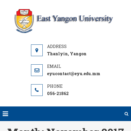
Skip
to
content
Y
UNI
Thanlyin, Yangon
eyucontact@eyu.edu.mm
056-21862