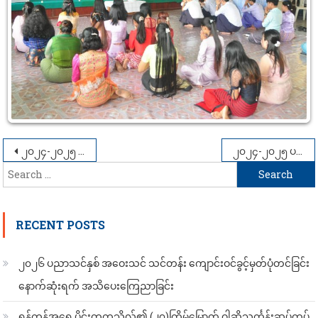
Post
၂၀၂၄-၂၀၂၅ ပညာသင်နှစ် ရန်ကုန်အရှေ့ပိုင်းတက္ကသိုလ်၊ သမိုင်းအထူးပြု(နေ့သင်တန်း) ကျောင်းသား၊ ကျောင်းသူများ၏ အာစရိယပူဇော်ပွဲနှင့် ဆုချီးမြှင့်ပွဲအခမ်းအနား
၂၀၂၄-၂၀၂၅ ပညာသင်နှစ် ရန်ကုန်အရှေ့ပိုင်းတက္ကသိုလ်၊ စိတ်ပညာအထူးပြု(နေ့သင်တန်း) ကျောင်းသား၊ ကျောင်းသူများ၏ အာစရိယပူဇော်ပွဲနှင့် ဆုချီးမြှင့်ပွဲအခမ်းအနား
Search
navigation
for:
RECENT POSTS
၂၀၂၆ ပညာသင်နှစ် အဝေးသင် သင်တန်း ကျောင်းဝင်ခွင့်မှတ်ပုံတင်ခြင်း
နောက်ဆုံးရက် အသိပေးကြေညာခြင်း
ရန်ကုန်အရှေ့ပိုင်းတက္ကသိုလ်၏ (၂၇)ကြိမ်မြောက် ဝါဆိုသင်္ကန်းဆပ်ကပ်