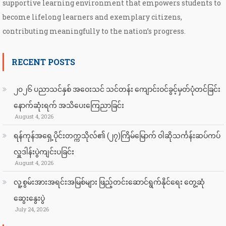
supportive learning environment that empowers students to
become lifelong learners and exemplary citizens,
contributing meaningfully to the nation’s progress.
RECENT POSTS
၂၀၂၆ ပညာသင်နှစ် အဝေးသင် သင်တန်း ကျောင်းဝင်ခွင့်မှတ်ပုံတင်ခြင်း
နောက်ဆုံးရက် အသိပေးကြေညာခြင်း
August 4, 2026
ရန်ကုန်အရှေ့ပိုင်းတက္ကသိုလ်၏ (၂၇)ကြိမ်မြောက် ဝါဆိုသင်္ကန်းဆပ်ကပ်
လှူဒါန်းပွဲကျင်းပခြင်း
August 4, 2026
လူ့စွမ်းအားအရင်းအမြစ်များ ဖြည့်တင်းဆောင်ရွက်နိုင်ရေး တွေ့ဆုံ
ဆွေးနွေးပွဲ
July 24, 2026