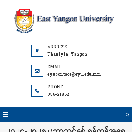
Skip
to
content
Y
UNI
Thanlyin, Yangon
eyucontact@eyu.edu.mm
056-21862
၂၀၂၄-၂၀၂၅ ပညာသင်နှစ် ရန်ကုန်အရှေ့