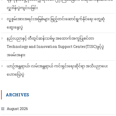
လှူဒါန်းပွဲကျင်းပခြင်း
လူ့စွမ်းအားအရင်းအမြစ်များ ဖြည့်တင်းဆောင်ရွက်နိုင်ရေး တွေ့ဆုံ
ဆွေးနွေးပွဲ
နည်းပညာနှင့် တီထွင်ဆန်းသစ်မှု အထောက်အကူပြုစင်တာ
Technology and Innovation Support Center(TISC)ဖွင့်ပွဲ
အခမ်းအနား
ယာဉ်အန္တရာယ်၊ လမ်းအန္တရာယ် ကင်းရှင်းရေးဆိုင်ရာ အသိပညာပေး
ဟောပြောပွဲ
ARCHIVES
August 2026