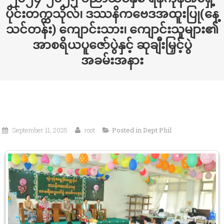
ပိုင်းတက္ကသိုလ်၊ ဒဿနိကဗေဒအထူးပြု(နေ့
သင်တန်း) ကျောင်းသား၊ ကျောင်းသူများ၏
အာစရိယပူဇော်ပွဲနှင့် ဆုချီးမြှင့်ပွဲ
အခမ်းအနား
September 11, 2025
root
Posted in
Dept Phil