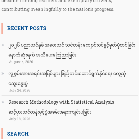
become lifelong learners and exemplary citizens,
contributing meaningfully to the nation’s progress.
RECENT POSTS
၂၀၂၆ ပညာသင်နှစ် အဝေးသင် သင်တန်း ကျောင်းဝင်ခွင့်မှတ်ပုံတင်ခြင်း
နောက်ဆုံးရက် အသိပေးကြေညာခြင်း
August 4, 2026
လူ့စွမ်းအားအရင်းအမြစ်များ ဖြည့်တင်းဆောင်ရွက်နိုင်ရေး တွေ့ဆုံ
ဆွေးနွေးပွဲ
July 24, 2026
Research Methodology with Statistical Analysis
ဆင့်ပွားသင်တန်းဖွင့်ပွဲအခမ်းအနားကျင်းပခြင်း
July 13, 2026
SEARCH