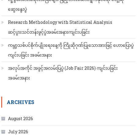
ဆွေးနွေးပွဲ
Research Methodology with Statistical Analysis
ဆင့်ပွားသင်တန်းဖွင့်ပွဲအခမ်းအနားကျင်းပခြင်း
ကမ္ဘာ့သစ်ပင်စိုက်ပျိုးရေးနေ့ကို ကြိုဆိုဂုဏ်ပြုသောအားဖြင့် ဟောပြောပွဲ
ကျင်းပခြင်း အခမ်းအနား
အလုပ်အကိုင် အခွင့်အလမ်းပြပွဲ (Job Fair 2026) ကျင်းပခြင်း
အခမ်းအနား
ARCHIVES
August 2026
July 2026