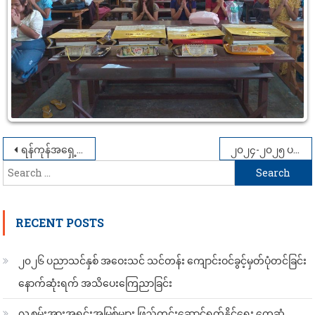
Post
ရန်ကုန်အရှေ့ပိုင်းတက္ကသိုလ် ဥပဒေပညာအထူးပြု ကျောင်းသား၊ ကျောင်းသူများ ရန်ကုန်တိုင်းဒေသကြီး တရားလွှတ်တော်နှင့် ကျောက်တံတား ခရိုင်တရားရုံးသို့ သွားရောက်လေ့လာရေးခရီးစဉ် (၂၃-၇-၂၀၂၅ / ၂၄-၇-၂၀၂၅)
၂၀၂၄-၂၀၂၅ ပညာသင်နှစ် ရန်ကုန်အရှေ့ပိုင်းတက္ကသိုလ် နိုင်ငံတကာဆက်ဆံရေးပညာအထူးပြု ကျောင်းသား၊ ကျောင်းသူများ၏ အာစရိယပူဇော်ပွဲနှင့် ဆုချီးမြှင့်ပွဲအခမ်းအနား
Search
navigation
for:
RECENT POSTS
၂၀၂၆ ပညာသင်နှစ် အဝေးသင် သင်တန်း ကျောင်းဝင်ခွင့်မှတ်ပုံတင်ခြင်း
နောက်ဆုံးရက် အသိပေးကြေညာခြင်း
လူ့စွမ်းအားအရင်းအမြစ်များ ဖြည့်တင်းဆောင်ရွက်နိုင်ရေး တွေ့ဆုံ