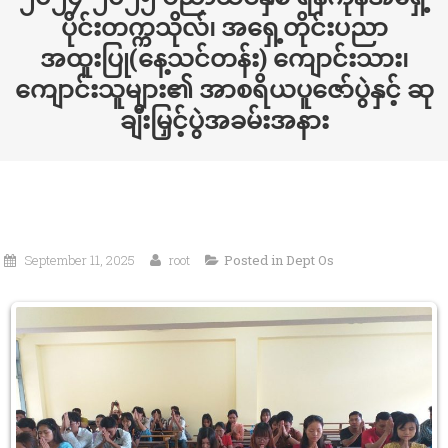
ပိုင်းတက္ကသိုလ်၊ အရှေ့တိုင်းပညာ
အထူးပြု(နေ့သင်တန်း) ကျောင်းသား၊
ကျောင်းသူများ၏ အာစရိယပူဇော်ပွဲနှင့် ဆု
ချီးမြှင့်ပွဲအခမ်းအနား
September 11, 2025
root
Posted in
Dept Os