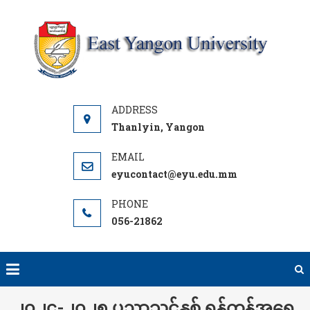
Skip
to
content
Y
UNI
Thanlyin, Yangon
eyucontact@eyu.edu.mm
056-21862
၂၀၂၄-၂၀၂၅ ပညာသင်နှစ် ရန်ကုန်အရှေ့