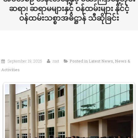
ဆရာ၊ ဆရာမများနှင့် ဝန်ထမ်းများ နိုင်ငံ့
ဝန်ထမ်းသစ္စာအဓိဋ္ဌာန် သီဆိုခြင်း
September 19, 2025
root
Posted in
Latest News
,
News &
Activities