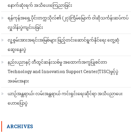
နောက်ဆုံးရက် အသိပေးကြေညာခြင်း
ရန်ကုန်အရှေ့ပိုင်းတက္ကသိုလ်၏ (၂၇)ကြိမ်မြောက် ဝါဆိုသင်္ကန်းဆပ်ကပ်
လှူဒါန်းပွဲကျင်းပခြင်း
လူ့စွမ်းအားအရင်းအမြစ်များ ဖြည့်တင်းဆောင်ရွက်နိုင်ရေး တွေ့ဆုံ
ဆွေးနွေးပွဲ
နည်းပညာနှင့် တီထွင်ဆန်းသစ်မှု အထောက်အကူပြုစင်တာ
Technology and Innovation Support Center(TISC)ဖွင့်ပွဲ
အခမ်းအနား
ယာဉ်အန္တရာယ်၊ လမ်းအန္တရာယ် ကင်းရှင်းရေးဆိုင်ရာ အသိပညာပေး
ဟောပြောပွဲ
ARCHIVES