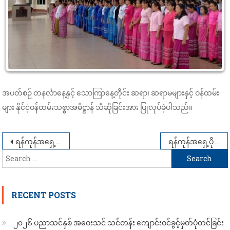
အပတ်စဉ် တနင်္လာနေ့နှင့် သောကြာနေ့တိုင်း ဆရာ၊ ဆရာမများနှင့် ဝန်ထမ်း
များ နိုင်ငံ့ဝန်ထမ်းသစ္စာအဓိဋ္ဌာန် သီဆိုခြင်းအား ပြုလုပ်ခဲ့ပါသည်။
Post
ရန်ကုန်အရှေ့ပိုင်းတက္ကသိုလ်၊ ကုန်ထုတ်ဓာတုဗေဒအထူးပြု ကျောင်းသား၊ ကျောင်းသူများ၏ ရန်ကုန်တိုင်းဒေသကြီး၊ သာကေတမြို့နယ် Ocean Princess Seafood Factory နှင့် Yuzana Palm Oil Factory များသို့ Factory Visit လေ့လာရေးခရီးစဉ် (၂၈-၈-၂၀၂၅)
ရန်ကုန်အရှေ့ပိုင်းတက္ကသိုလ် ၂၀၂၄-၂၀၂၅ ပညာသင်နှစ် နှင့် ၂၀၂၅-၂၀၂၆ ပညာသင်နှစ် နေ့သင်တန်း ကျောင်းသား၊ ကျောင်းသူများ စာမေးပွဲဖြေဆိုရန် အေးချမ်းပျော်ရွှင်စွာလာရောက်ကြစဉ်
Search
navigation
for:
RECENT POSTS
၂၀၂၆ ပညာသင်နှစ် အဝေးသင် သင်တန်း ကျောင်းဝင်ခွင့်မှတ်ပုံတင်ခြင်း