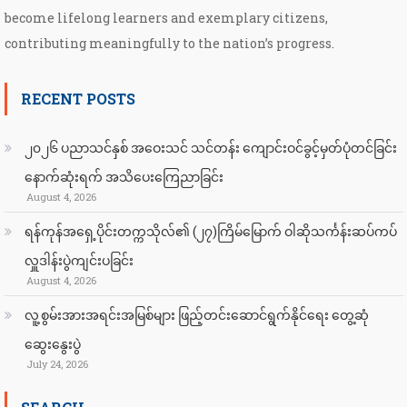
become lifelong learners and exemplary citizens,
contributing meaningfully to the nation’s progress.
RECENT POSTS
၂၀၂၆ ပညာသင်နှစ် အဝေးသင် သင်တန်း ကျောင်းဝင်ခွင့်မှတ်ပုံတင်ခြင်း
နောက်ဆုံးရက် အသိပေးကြေညာခြင်း
August 4, 2026
ရန်ကုန်အရှေ့ပိုင်းတက္ကသိုလ်၏ (၂၇)ကြိမ်မြောက် ဝါဆိုသင်္ကန်းဆပ်ကပ်
လှူဒါန်းပွဲကျင်းပခြင်း
August 4, 2026
လူ့စွမ်းအားအရင်းအမြစ်များ ဖြည့်တင်းဆောင်ရွက်နိုင်ရေး တွေ့ဆုံ
ဆွေးနွေးပွဲ
July 24, 2026