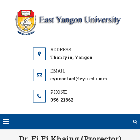
Skip
to
content
Y
UNI
Thanlyin, Yangon
eyucontact@eyu.edu.mm
056-21862
Dr. Ei Ei Khaing (Prorector)