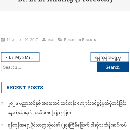
November 19, 2017
root
Posted in
Rectors
Post
Dr. Myo Min Tun (Acting Rector)
ရန်ကုန်အရှေ့ပိုင်းတက္ကသိုလ် (၂၆)နှစ်မြောက် တက္ကသိုလ်နှစ်ပတ်လည်အထိမ်းအမှတ် သုတေသနစာတမ်းဖတ်ပွဲ
Search
navigation
for:
RECENT POSTS
၂၀၂၆ ပညာသင်နှစ် အဝေးသင် သင်တန်း ကျောင်းဝင်ခွင့်မှတ်ပုံတင်ခြင်း
နောက်ဆုံးရက် အသိပေးကြေညာခြင်း
ရန်ကုန်အရှေ့ပိုင်းတက္ကသိုလ်၏ (၂၇)ကြိမ်မြောက် ဝါဆိုသင်္ကန်းဆပ်ကပ်