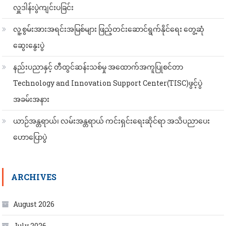
လှူဒါန်းပွဲကျင်းပခြင်း
လူ့စွမ်းအားအရင်းအမြစ်များ ဖြည့်တင်းဆောင်ရွက်နိုင်ရေး တွေ့ဆုံ
ဆွေးနွေးပွဲ
နည်းပညာနှင့် တီထွင်ဆန်းသစ်မှု အထောက်အကူပြုစင်တာ
Technology and Innovation Support Center(TISC)ဖွင့်ပွဲ
အခမ်းအနား
ယာဉ်အန္တရာယ်၊ လမ်းအန္တရာယ် ကင်းရှင်းရေးဆိုင်ရာ အသိပညာပေး
ဟောပြောပွဲ
ARCHIVES
August 2026
July 2026