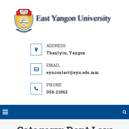
Skip
to
content
Y
UNI
Thanlyin, Yangon
eyucontact@eyu.edu.mm
056-21862