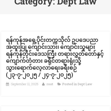
Category:
Dept Law
ရန်ကုန်အရှေ့ပိုင်းတက္ကသိုလ် ဥပဒေပညာ
အထူးပြု ကျောင်းသား၊ ကျောင်းသူများ
ရန်ကုန်တိုင်းဒေသကြီး တရားလွှတ်တော်နှင့်
ကျောက်တံတား ခရိုင်တရားရုံးသို့
သွားရောက်လေ့လာရေးခရီးစဉ်
(၂၃-၇-၂၀၂၅ / ၂၄-၇-၂၀၂၅)
September 11, 2025
root
Posted in
Dept Law