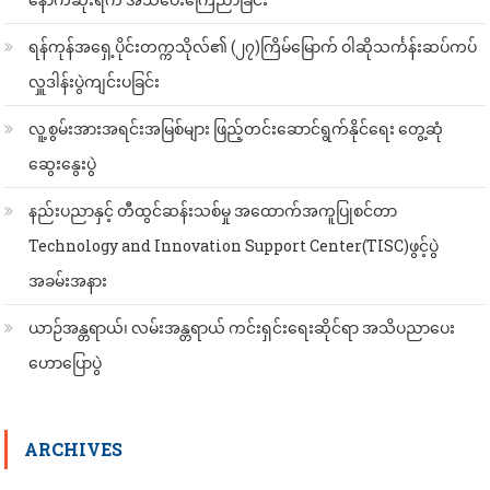
ရန်ကုန်အရှေ့ပိုင်းတက္ကသိုလ်၏ (၂၇)ကြိမ်မြောက် ဝါဆိုသင်္ကန်းဆပ်ကပ်
လှူဒါန်းပွဲကျင်းပခြင်း
လူ့စွမ်းအားအရင်းအမြစ်များ ဖြည့်တင်းဆောင်ရွက်နိုင်ရေး တွေ့ဆုံ
ဆွေးနွေးပွဲ
နည်းပညာနှင့် တီထွင်ဆန်းသစ်မှု အထောက်အကူပြုစင်တာ
Technology and Innovation Support Center(TISC)ဖွင့်ပွဲ
အခမ်းအနား
ယာဉ်အန္တရာယ်၊ လမ်းအန္တရာယ် ကင်းရှင်းရေးဆိုင်ရာ အသိပညာပေး
ဟောပြောပွဲ
ARCHIVES