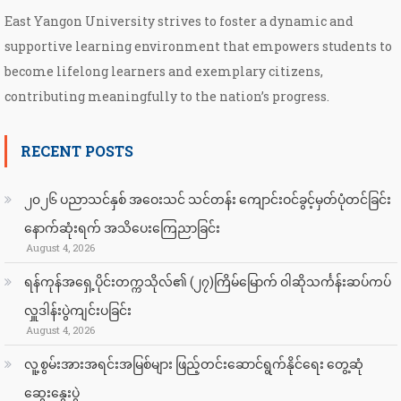
East Yangon University strives to foster a dynamic and
supportive learning environment that empowers students to
become lifelong learners and exemplary citizens,
contributing meaningfully to the nation’s progress.
RECENT POSTS
၂၀၂၆ ပညာသင်နှစ် အဝေးသင် သင်တန်း ကျောင်းဝင်ခွင့်မှတ်ပုံတင်ခြင်း
နောက်ဆုံးရက် အသိပေးကြေညာခြင်း
August 4, 2026
ရန်ကုန်အရှေ့ပိုင်းတက္ကသိုလ်၏ (၂၇)ကြိမ်မြောက် ဝါဆိုသင်္ကန်းဆပ်ကပ်
လှူဒါန်းပွဲကျင်းပခြင်း
August 4, 2026
လူ့စွမ်းအားအရင်းအမြစ်များ ဖြည့်တင်းဆောင်ရွက်နိုင်ရေး တွေ့ဆုံ
ဆွေးနွေးပွဲ