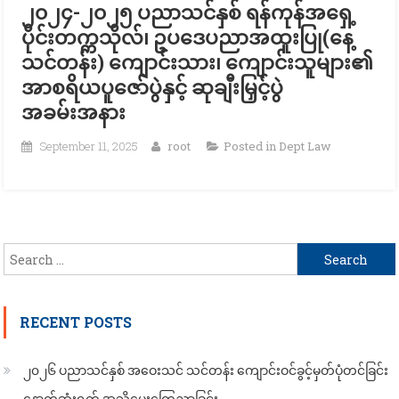
၂၀၂၄-၂၀၂၅ ပညာသင်နှစ် ရန်ကုန်အရှေ့
ပိုင်းတက္ကသိုလ်၊ ဥပဒေပညာအထူးပြု(နေ့
သင်တန်း) ကျောင်းသား၊ ကျောင်းသူများ၏
အာစရိယပူဇော်ပွဲနှင့် ဆုချီးမြှင့်ပွဲ
အခမ်းအနား
September 11, 2025
root
Posted in
Dept Law
Search
for:
RECENT POSTS
၂၀၂၆ ပညာသင်နှစ် အဝေးသင် သင်တန်း ကျောင်းဝင်ခွင့်မှတ်ပုံတင်ခြင်း
နောက်ဆုံးရက် အသိပေးကြေညာခြင်း