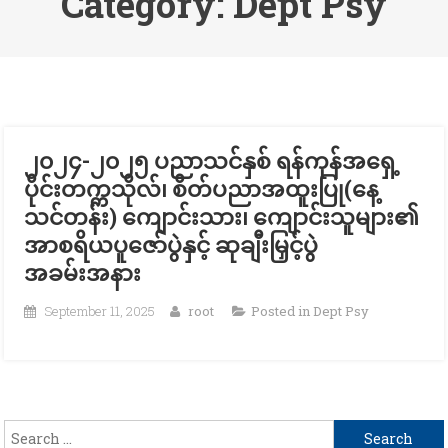
Category:
Dept Psy
၂၀၂၄-၂၀၂၅ ပညာသင်နှစ် ရန်ကုန်အရှေ့
ပိုင်းတက္ကသိုလ်၊ စိတ်ပညာအထူးပြု(နေ့
သင်တန်း) ကျောင်းသား၊ ကျောင်းသူများ၏
အာစရိယပူဇော်ပွဲနှင့် ဆုချီးမြှင့်ပွဲ
အခမ်းအနား
September 11, 2025
root
Posted in
Dept Psy
Search