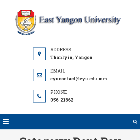
Skip
to
content
Y
UNI
Thanlyin, Yangon
eyucontact@eyu.edu.mm
056-21862