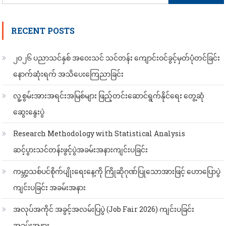
for:
RECENT POSTS
၂၀၂၆ ပညာသင်နှစ် အဝေးသင် သင်တန်း ကျောင်းဝင်ခွင့်မှတ်ပုံတင်ခြင်း
နောက်ဆုံးရက် အသိပေးကြေညာခြင်း
လူ့စွမ်းအားအရင်းအမြစ်များ ဖြည့်တင်းဆောင်ရွက်နိုင်ရေး တွေ့ဆုံ
ဆွေးနွေးပွဲ
Research Methodology with Statistical Analysis
ဆင့်ပွားသင်တန်းဖွင့်ပွဲအခမ်းအနားကျင်းပခြင်း
ကမ္ဘာ့သစ်ပင်စိုက်ပျိုးရေးနေ့ကို ကြိုဆိုဂုဏ်ပြုသောအားဖြင့် ဟောပြောပွဲ
ကျင်းပခြင်း အခမ်းအနား
အလုပ်အကိုင် အခွင့်အလမ်းပြပွဲ (Job Fair 2026) ကျင်းပခြင်း
အခမ်းအနား